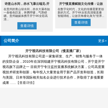
诗意山水间，赤水飞瀑云端见-开
开宁慢直播赋能文化传播：让故
在贵州的青山绿水间，赤水大瀑布如
在数字化时代，文化的传播需要更创
宁4K慢直播摄像机
宫角楼成为世界的文化客厅
一条银色巨龙，奔腾呼啸，气势磅
新的方式。开宁4K全彩高清慢直播
礴。贵州融媒体携手开宁4K全彩高
智能球机，让故宫角楼化身为“世界...
清...
查看详情
查看详情
公司简介
更多+
开宁视讯科技有限公司（慢直播厂家）
开宁视讯科技有限公司是一家集研发、生产、销售与服务于一体
的安防企业，2010年在深圳组建开宁视讯科技有限公司，开宁是开宁
视讯旗下品牌之一 目前开宁专注监控直播系统解决方案，公司高度重
视技术研发和创新，每年投入大量资金用于新产品开发和创造，长期
与美国、日本等国际相关知名企业进行技术合作，并取得了多项重要
成果 ......
【查看详情】