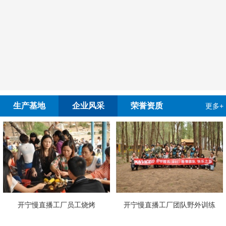
生产基地
企业风采
荣誉资质
更多+
宁慢直播工厂员工烧烤
开宁慢直播工厂团队野外训练
4G4