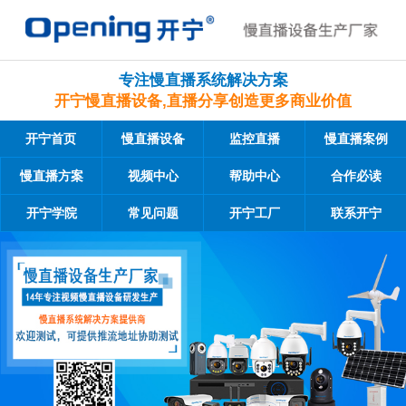
专注慢直播系统解决方案
开宁慢直播设备,直播分享创造更多商业价值
开宁首页
慢直播设备
监控直播
慢直播案例
慢直播方案
视频中心
帮助中心
合作必读
开宁学院
常见问题
开宁工厂
联系开宁