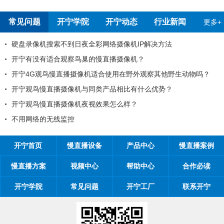
常见问题
开宁学院
开宁动态
行业新闻
更多+
录像机搜索不到日夜全彩网络摄像机IP解决方法
开
宁有没有适合观察鸟巢的慢直播摄像机？
99
4G观鸟慢直播摄像机适合使用在野外观察其他野生动物吗？
工
宁观鸟慢直播摄像机与同类产品相比有什么优势？
工程
宁观鸟慢直播摄像机夜视效果怎么样？
开宁
用网络的无线监控
开宁
开宁首页
慢直播设备
产品中心
慢直播案例
慢直播方案
视频中心
帮助中心
合作必读
开宁学院
常见问题
开宁工厂
联系开宁