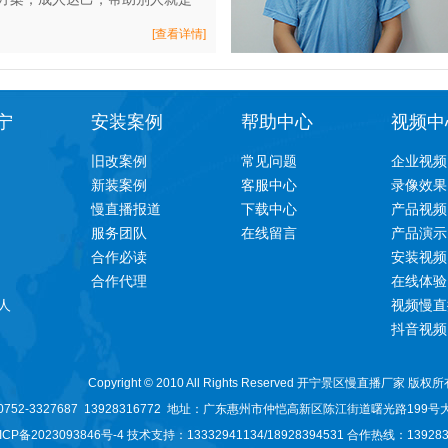
[查看详情]
宁
安装案例
帮助中心
视频中
旧改案例
常见问题
企业视频
新装案例
客服中心
录像效果
慢直播报道
下载中心
产品视频
服务团队
在线留言
产品演示
合作必读
安装视频
合作代理
在线体验
人
视频慢直
抖音视频
Copyright © 2010 All Rights Reserved 开宁景区慢直播厂家 版权
52-3327687 13928316772 地址：
广东惠州市仲恺高新区陈江街道曙光路199号
ICP备2023093846号-
4 技术支持：13332941134/
18928394531
合作热线：1392831