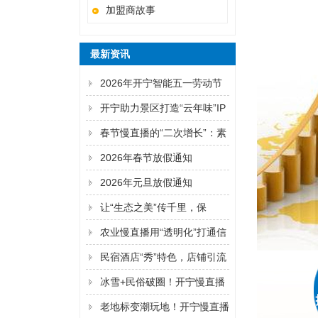
加盟商故事
最新资讯
2026年开宁智能五一劳动节
放假通知
开宁助力景区打造“云年味”IP
春节慢直播的“二次增长”：素
材复用与跨域商业联动
2026年春节放假通知
2026年元旦放假通知
让“生态之美”传千里，保
护“聚合力”
农业慢直播用“透明化”打通信
任到下单的最后一公里
民宿酒店“秀”特色，店铺引流
靠实景
冰雪+民俗破圈！开宁慢直播
让地标文化变现
老地标变潮玩地！开宁慢直播