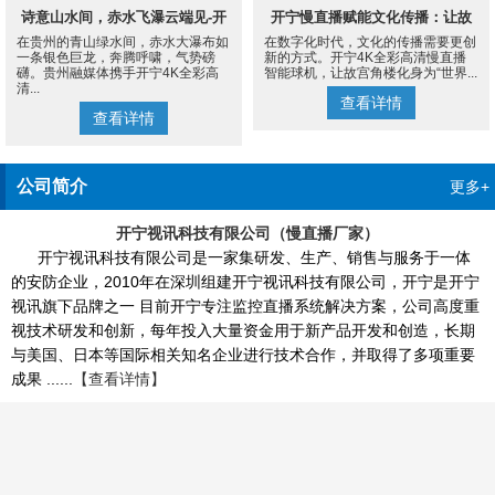
诗意山水间，赤水飞瀑云端见-开
开宁慢直播赋能文化传播：让故
在贵州的青山绿水间，赤水大瀑布如
在数字化时代，文化的传播需要更创
宁4K慢直播摄像机
宫角楼成为世界的文化客厅
一条银色巨龙，奔腾呼啸，气势磅
新的方式。开宁4K全彩高清慢直播
礴。贵州融媒体携手开宁4K全彩高
智能球机，让故宫角楼化身为“世界...
清...
查看详情
查看详情
公司简介
更多+
开宁视讯科技有限公司（慢直播厂家）
开宁视讯科技有限公司是一家集研发、生产、销售与服务于一体
的安防企业，2010年在深圳组建开宁视讯科技有限公司，开宁是开宁
视讯旗下品牌之一 目前开宁专注监控直播系统解决方案，公司高度重
视技术研发和创新，每年投入大量资金用于新产品开发和创造，长期
与美国、日本等国际相关知名企业进行技术合作，并取得了多项重要
成果 ......
【查看详情】