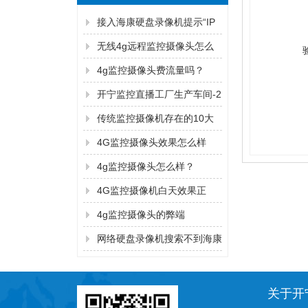
接入海康硬盘录像机提示“IP
通道异常”解决方法
无线4g远程监控摄像头怎么
连手机
4g监控摄像头费流量吗？
开宁监控直播工厂生产车间-2
传统监控摄像机存在的10大
弊端！
4G监控摄像头效果怎么样
4g监控摄像头怎么样？
4G监控摄像机白天效果正
常，晚上看不清？
4g监控摄像头的弊端
网络硬盘录像机搜索不到海康
监控摄像机的IP地址的解决方
法
关于开