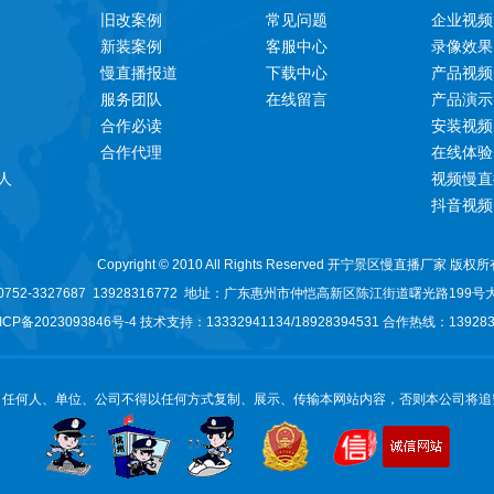
旧改案例
常见问题
企业视频
新装案例
客服中心
录像效果
慢直播报道
下载中心
产品视频
服务团队
在线留言
产品演示
合作必读
安装视频
合作代理
在线体验
人
视频慢直
抖音视频
Copyright © 2010 All Rights Reserved 开宁景区慢直播厂家 版权
52-3327687 13928316772 地址：
广东惠州市仲恺高新区陈江街道曙光路199号
ICP备2023093846号-
4 技术支持：13332941134/
18928394531
合作热线：1392831
：任何人、单位、公司不得以任何方式复制、展示、传输本网站内容，否则本公司将追