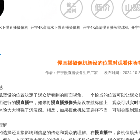
水下慢直播摄像机
开宁4K高清水下慢直播摄像机
开宁4K高清慢直播智能球机
开宁
播
监控直播摄像机
监控直播设备
监控直播摄像头
高清监控直播摄像头
4G移动
慢直播摄像机架设的位置对观看体验
作者：开宁慢直播设备生产厂家
发布时间：2024-10-31
感
机
架设的位置决定了观众所看到的画面视角。一个恰当的位置可以让观众
面进行的
慢直播
中，如果将
慢直播摄像头
架设在航标船上，观众可以实时
体验大大增强了沉浸感。相反，如果摄像机位置选择不当，可能会限制观
理解
的选择还直接影响到信息的传达和观众的理解。在
慢直播
中，多机位镜头