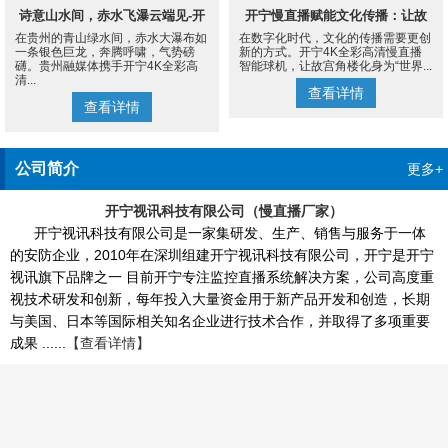
诗意山水间，赤水飞瀑云端见-开
开宁慢直播赋能文化传播：让故
在贵州的青山绿水间，赤水大瀑布如
在数字化时代，文化的传播需要更创
宁4K慢直播摄像机
宫角楼成为世界的文化客厅
一条银色巨龙，奔腾呼啸，气势磅
新的方式。开宁4K全彩高清慢直播
礴。贵州融媒体携手开宁4K全彩高
智能球机，让故宫角楼化身为“世界...
清...
查看详情
查看详情
公司简介
更多+
开宁视讯科技有限公司（慢直播厂家）
开宁视讯科技有限公司是一家集研发、生产、销售与服务于一体
的安防企业，2010年在深圳组建开宁视讯科技有限公司，开宁是开宁
视讯旗下品牌之一 目前开宁专注监控直播系统解决方案，公司高度重
视技术研发和创新，每年投入大量资金用于新产品开发和创造，长期
与美国、日本等国际相关知名企业进行技术合作，并取得了多项重要
成果 ......
【查看详情】