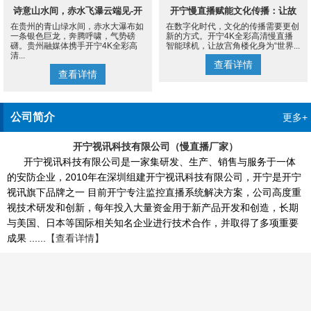
诗意山水间，赤水飞瀑云端见-开
开宁慢直播赋能文化传播：让故
在贵州的青山绿水间，赤水大瀑布如
在数字化时代，文化的传播需要更创
宁4K慢直播摄像机
宫角楼成为世界的文化客厅
一条银色巨龙，奔腾呼啸，气势磅
新的方式。开宁4K全彩高清慢直播
礴。贵州融媒体携手开宁4K全彩高
智能球机，让故宫角楼化身为“世界...
清...
查看详情
查看详情
公司简介
更多+
开宁视讯科技有限公司（慢直播厂家）
开宁视讯科技有限公司是一家集研发、生产、销售与服务于一体
的安防企业，2010年在深圳组建开宁视讯科技有限公司，开宁是开宁
视讯旗下品牌之一 目前开宁专注监控直播系统解决方案，公司高度重
视技术研发和创新，每年投入大量资金用于新产品开发和创造，长期
与美国、日本等国际相关知名企业进行技术合作，并取得了多项重要
成果 ......
【查看详情】