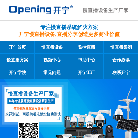
专注慢直播系统解决方案
开宁慢直播设备,直播分享创造更多商业价值
开宁首页
慢直播设备
监控直播
慢直播案例
慢直播方案
视频中心
帮助中心
合作必读
开宁学院
常见问题
开宁工厂
联系开宁