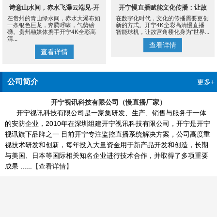
诗意山水间，赤水飞瀑云端见-开
开宁慢直播赋能文化传播：让故
在贵州的青山绿水间，赤水大瀑布如
在数字化时代，文化的传播需要更创
宁4K慢直播摄像机
宫角楼成为世界的文化客厅
一条银色巨龙，奔腾呼啸，气势磅
新的方式。开宁4K全彩高清慢直播
礴。贵州融媒体携手开宁4K全彩高
智能球机，让故宫角楼化身为“世界...
清...
查看详情
查看详情
公司简介
更多+
开宁视讯科技有限公司（慢直播厂家）
开宁视讯科技有限公司是一家集研发、生产、销售与服务于一体
的安防企业，2010年在深圳组建开宁视讯科技有限公司，开宁是开宁
视讯旗下品牌之一 目前开宁专注监控直播系统解决方案，公司高度重
视技术研发和创新，每年投入大量资金用于新产品开发和创造，长期
与美国、日本等国际相关知名企业进行技术合作，并取得了多项重要
成果 ......
【查看详情】