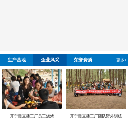
生产基地
企业风采
荣誉资质
更多+
工烧烤
开宁慢直播工厂团队野外训练
4G4K双光高清慢直播