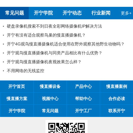
报告
常见问题
开宁学院
开宁动态
行业新闻
更多+
日夜全彩网络摄像机IP解决方法
开宁慢直播厂家告诉
鸟巢的慢直播摄像机？
99%工程商搞不清
摄像机适合使用在野外观察其他野生动物吗？
工程商如何制定营销
机与同类产品相比有什么优势？
工程商如何1年收入1
机夜视效果怎么样？
开宁慢直播厂家带你从9
开宁慢直播厂家探究
开宁首页
慢直播设备
产品中心
慢直播案例
慢直播方案
视频中心
帮助中心
合作必读
开宁学院
常见问题
开宁工厂
联系开宁