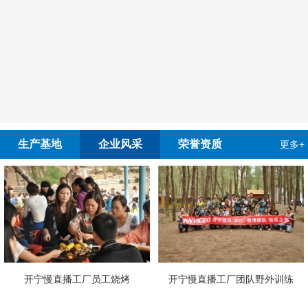
生产基地
企业风采
荣誉资质
更多+
慢直播工厂员工烧烤
开宁慢直播工厂团队野外训练
4G4K双