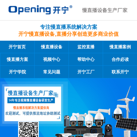
专注慢直播系统解决方案
开宁慢直播设备,直播分享创造更多商业价值
开宁首页
慢直播设备
监控直播
慢直播案例
慢直播方案
视频中心
帮助中心
合作必读
开宁学院
常见问题
开宁工厂
联系开宁