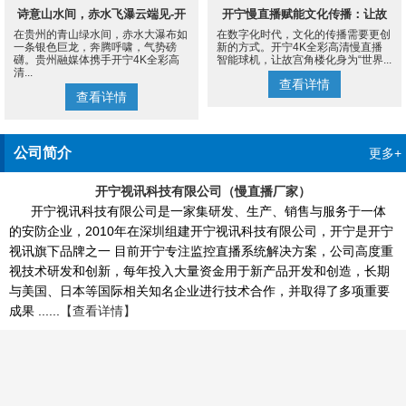
诗意山水间，赤水飞瀑云端见-开
开宁慢直播赋能文化传播：让故
在贵州的青山绿水间，赤水大瀑布如
在数字化时代，文化的传播需要更创
宁4K慢直播摄像机
宫角楼成为世界的文化客厅
一条银色巨龙，奔腾呼啸，气势磅
新的方式。开宁4K全彩高清慢直播
礴。贵州融媒体携手开宁4K全彩高
智能球机，让故宫角楼化身为“世界...
清...
查看详情
查看详情
公司简介
更多+
开宁视讯科技有限公司（慢直播厂家）
开宁视讯科技有限公司是一家集研发、生产、销售与服务于一体
的安防企业，2010年在深圳组建开宁视讯科技有限公司，开宁是开宁
视讯旗下品牌之一 目前开宁专注监控直播系统解决方案，公司高度重
视技术研发和创新，每年投入大量资金用于新产品开发和创造，长期
与美国、日本等国际相关知名企业进行技术合作，并取得了多项重要
成果 ......
【查看详情】