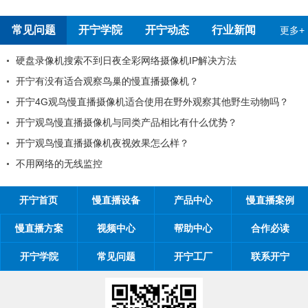
常见问题
开宁学院
开宁动态
行业新闻
更多+
像机搜索不到日夜全彩网络摄像机IP解决方法
开宁慢
没有适合观察鸟巢的慢直播摄像机？
99%
G观鸟慢直播摄像机适合使用在野外观察其他野生动物吗？
工程商
鸟慢直播摄像机与同类产品相比有什么优势？
工程商如
鸟慢直播摄像机夜视效果怎么样？
开宁慢直
络的无线监控
开宁慢
开宁首页
慢直播设备
产品中心
慢直播案例
慢直播方案
视频中心
帮助中心
合作必读
开宁学院
常见问题
开宁工厂
联系开宁