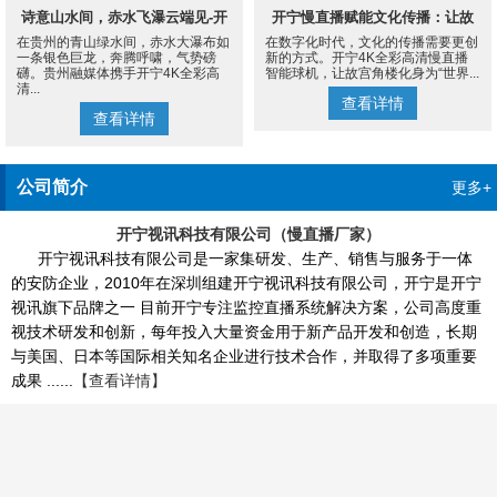
诗意山水间，赤水飞瀑云端见-开
开宁慢直播赋能文化传播：让故
在贵州的青山绿水间，赤水大瀑布如
在数字化时代，文化的传播需要更创
宁4K慢直播摄像机
宫角楼成为世界的文化客厅
一条银色巨龙，奔腾呼啸，气势磅
新的方式。开宁4K全彩高清慢直播
礴。贵州融媒体携手开宁4K全彩高
智能球机，让故宫角楼化身为“世界...
清...
查看详情
查看详情
公司简介
更多+
开宁视讯科技有限公司（慢直播厂家）
开宁视讯科技有限公司是一家集研发、生产、销售与服务于一体
的安防企业，2010年在深圳组建开宁视讯科技有限公司，开宁是开宁
视讯旗下品牌之一 目前开宁专注监控直播系统解决方案，公司高度重
视技术研发和创新，每年投入大量资金用于新产品开发和创造，长期
与美国、日本等国际相关知名企业进行技术合作，并取得了多项重要
成果 ......
【查看详情】