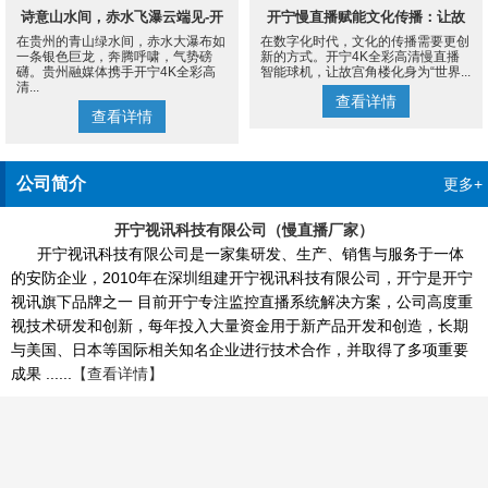
诗意山水间，赤水飞瀑云端见-开
开宁慢直播赋能文化传播：让故
在贵州的青山绿水间，赤水大瀑布如
在数字化时代，文化的传播需要更创
宁4K慢直播摄像机
宫角楼成为世界的文化客厅
一条银色巨龙，奔腾呼啸，气势磅
新的方式。开宁4K全彩高清慢直播
礴。贵州融媒体携手开宁4K全彩高
智能球机，让故宫角楼化身为“世界...
清...
查看详情
查看详情
公司简介
更多+
开宁视讯科技有限公司（慢直播厂家）
开宁视讯科技有限公司是一家集研发、生产、销售与服务于一体
的安防企业，2010年在深圳组建开宁视讯科技有限公司，开宁是开宁
视讯旗下品牌之一 目前开宁专注监控直播系统解决方案，公司高度重
视技术研发和创新，每年投入大量资金用于新产品开发和创造，长期
与美国、日本等国际相关知名企业进行技术合作，并取得了多项重要
成果 ......
【查看详情】