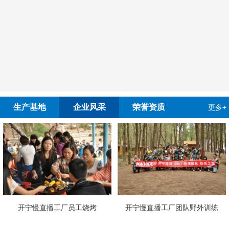
生产基地
企业风采
荣誉资质
更多+
播工厂员工烧烤
开宁慢直播工厂团队野外训练
4G4K双光高