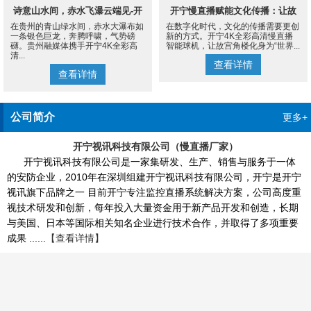
诗意山水间，赤水飞瀑云端见-开
开宁慢直播赋能文化传播：让故
在贵州的青山绿水间，赤水大瀑布如
在数字化时代，文化的传播需要更创
宁4K慢直播摄像机
宫角楼成为世界的文化客厅
一条银色巨龙，奔腾呼啸，气势磅
新的方式。开宁4K全彩高清慢直播
礴。贵州融媒体携手开宁4K全彩高
智能球机，让故宫角楼化身为“世界...
清...
查看详情
查看详情
公司简介
更多+
开宁视讯科技有限公司（慢直播厂家）
开宁视讯科技有限公司是一家集研发、生产、销售与服务于一体
的安防企业，2010年在深圳组建开宁视讯科技有限公司，开宁是开宁
视讯旗下品牌之一 目前开宁专注监控直播系统解决方案，公司高度重
视技术研发和创新，每年投入大量资金用于新产品开发和创造，长期
与美国、日本等国际相关知名企业进行技术合作，并取得了多项重要
成果 ......
【查看详情】