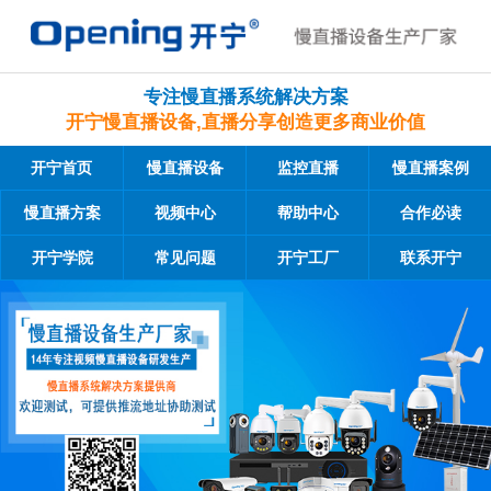
专注慢直播系统解决方案
开宁慢直播设备,直播分享创造更多商业价值
开宁首页
慢直播设备
监控直播
慢直播案例
慢直播方案
视频中心
帮助中心
合作必读
开宁学院
常见问题
开宁工厂
联系开宁