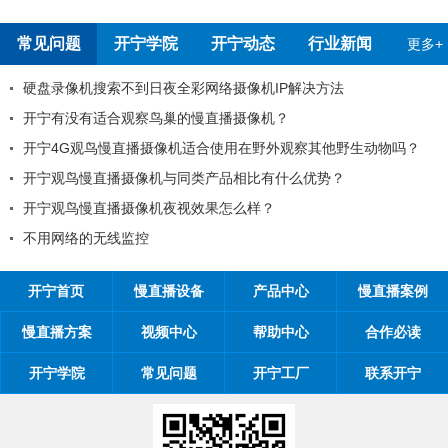
常见问题
开宁学院
开宁动态
行业新闻
更多+
搜索不到日夜全彩网络摄像机IP解决方法
开宁慢直播
适合观察鸟巢的慢直播摄像机？
99%工程
鸟慢直播摄像机适合使用在野外观察其他野生动物吗？
工程商如何
直播摄像机与同类产品相比有什么优势？
工程商如何1
直播摄像机夜视效果怎么样？
开宁慢直播厂
无线监控
开宁慢直播
开宁首页
慢直播设备
产品中心
慢直播案例
慢直播方案
视频中心
帮助中心
合作必读
开宁学院
常见问题
开宁工厂
联系开宁