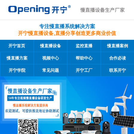
专注慢直播系统解决方案
开宁慢直播设备,直播分享创造更多商业价值
开宁首页
慢直播设备
监控直播
慢直播案例
慢直播方案
视频中心
帮助中心
合作必读
开宁学院
常见问题
开宁工厂
联系开宁