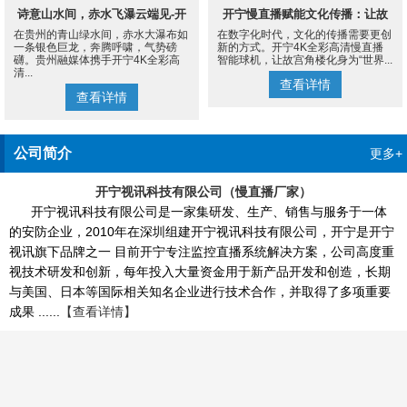
诗意山水间，赤水飞瀑云端见-开
开宁慢直播赋能文化传播：让故
在贵州的青山绿水间，赤水大瀑布如
在数字化时代，文化的传播需要更创
宁4K慢直播摄像机
宫角楼成为世界的文化客厅
一条银色巨龙，奔腾呼啸，气势磅
新的方式。开宁4K全彩高清慢直播
礴。贵州融媒体携手开宁4K全彩高
智能球机，让故宫角楼化身为“世界...
清...
查看详情
查看详情
公司简介
更多+
开宁视讯科技有限公司（慢直播厂家）
开宁视讯科技有限公司是一家集研发、生产、销售与服务于一体
的安防企业，2010年在深圳组建开宁视讯科技有限公司，开宁是开宁
视讯旗下品牌之一 目前开宁专注监控直播系统解决方案，公司高度重
视技术研发和创新，每年投入大量资金用于新产品开发和创造，长期
与美国、日本等国际相关知名企业进行技术合作，并取得了多项重要
成果 ......
【查看详情】