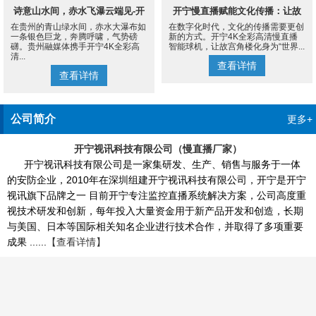
诗意山水间，赤水飞瀑云端见-开
开宁慢直播赋能文化传播：让故
在贵州的青山绿水间，赤水大瀑布如
在数字化时代，文化的传播需要更创
宁4K慢直播摄像机
宫角楼成为世界的文化客厅
一条银色巨龙，奔腾呼啸，气势磅
新的方式。开宁4K全彩高清慢直播
礴。贵州融媒体携手开宁4K全彩高
智能球机，让故宫角楼化身为“世界...
清...
查看详情
查看详情
公司简介
更多+
开宁视讯科技有限公司（慢直播厂家）
开宁视讯科技有限公司是一家集研发、生产、销售与服务于一体
的安防企业，2010年在深圳组建开宁视讯科技有限公司，开宁是开宁
视讯旗下品牌之一 目前开宁专注监控直播系统解决方案，公司高度重
视技术研发和创新，每年投入大量资金用于新产品开发和创造，长期
与美国、日本等国际相关知名企业进行技术合作，并取得了多项重要
成果 ......
【查看详情】