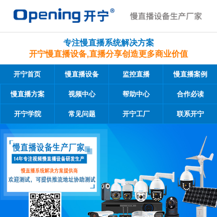
专注慢直播系统解决方案
开宁慢直播设备,直播分享创造更多商业价值
开宁首页
慢直播设备
监控直播
慢直播案例
慢直播方案
视频中心
帮助中心
合作必读
开宁学院
常见问题
开宁工厂
联系开宁