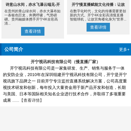
诗意山水间，赤水飞瀑云端见-开
开宁慢直播赋能文化传播：让故
在贵州的青山绿水间，赤水大瀑布如
在数字化时代，文化的传播需要更创
宁4K慢直播摄像机
宫角楼成为世界的文化客厅
一条银色巨龙，奔腾呼啸，气势磅
新的方式。开宁4K全彩高清慢直播
礴。贵州融媒体携手开宁4K全彩高
智能球机，让故宫角楼化身为“世界...
清...
查看详情
查看详情
公司简介
更多+
开宁视讯科技有限公司（慢直播厂家）
开宁视讯科技有限公司是一家集研发、生产、销售与服务于一体
的安防企业，2010年在深圳组建开宁视讯科技有限公司，开宁是开宁
视讯旗下品牌之一 目前开宁专注监控直播系统解决方案，公司高度重
视技术研发和创新，每年投入大量资金用于新产品开发和创造，长期
与美国、日本等国际相关知名企业进行技术合作，并取得了多项重要
成果 ......
【查看详情】