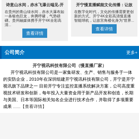
诗意山水间，赤水飞瀑云端见-开
开宁慢直播赋能文化传播：让故
在贵州的青山绿水间，赤水大瀑布如
在数字化时代，文化的传播需要更创
宁4K慢直播摄像机
宫角楼成为世界的文化客厅
一条银色巨龙，奔腾呼啸，气势磅
新的方式。开宁4K全彩高清慢直播
礴。贵州融媒体携手开宁4K全彩高
智能球机，让故宫角楼化身为“世界...
清...
查看详情
查看详情
公司简介
更多+
开宁视讯科技有限公司（慢直播厂家）
开宁视讯科技有限公司是一家集研发、生产、销售与服务于一体
的安防企业，2010年在深圳组建开宁视讯科技有限公司，开宁是开宁
视讯旗下品牌之一 目前开宁专注监控直播系统解决方案，公司高度重
视技术研发和创新，每年投入大量资金用于新产品开发和创造，长期
与美国、日本等国际相关知名企业进行技术合作，并取得了多项重要
成果 ......
【查看详情】