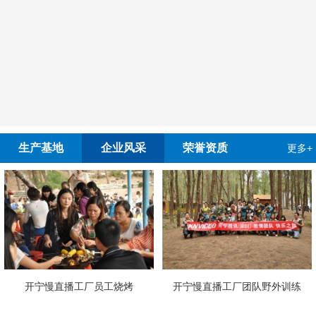
生产基地
企业风采
荣誉资质
更多+
厂员工烧烤
开宁慢直播工厂团队野外训练
4G4K双光高清慢