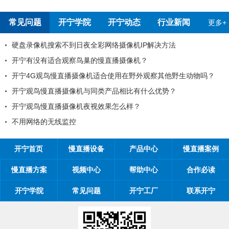
报告
常见问题
开宁学院
开宁动态
行业新闻
更多+
不到日夜全彩网络摄像机IP解决方法
开宁慢直播厂家
观察鸟巢的慢直播摄像机？
99%工程商搞
直播摄像机适合使用在野外观察其他野生动物吗？
工程商如何制定
摄像机与同类产品相比有什么优势？
工程商如何1年收
摄像机夜视效果怎么样？
开宁慢直播厂家带你
监控
开宁慢直播厂家
开宁首页
慢直播设备
产品中心
慢直播案例
慢直播方案
视频中心
帮助中心
合作必读
开宁学院
常见问题
开宁工厂
联系开宁