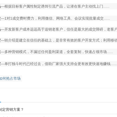
品
—根据目标客户属性制定诱饵引流产品，让潜在客户主动找上门......
交
—1对1成交费时费力，利用微信、网络工具、会议实现批量成交......
品
—开发新客户成本远远高于追销老客户，信任是最大的成交障碍，老客户已经
变
—转介绍是建立在信任的基础上，是非常有效的客户开发方式；利用移动互联
道
—多种营销模式，不漏过任何盈利渠道，全套复制，快速占领市场......
家
—单打独斗时代已经过去，借助厂家强大支持会更有效更快速地赚钱......
如何抢占市场
制定营销方案？