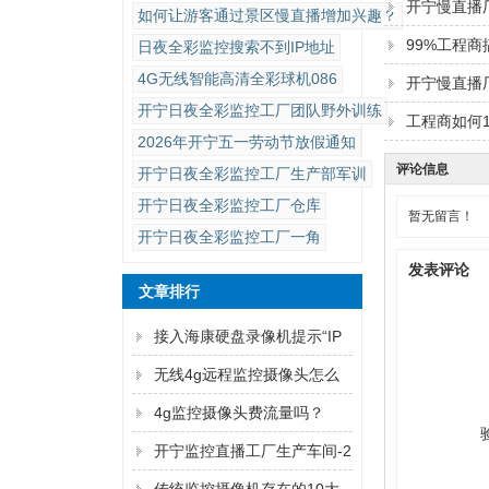
开宁慢直播
如何让游客通过景区慢直播增加兴趣？
99%工程
日夜全彩监控搜索不到IP地址
4G无线智能高清全彩球机086
开宁慢直播
开宁日夜全彩监控工厂团队野外训练
工程商如何1
2026年开宁五一劳动节放假通知
评论信息
开宁日夜全彩监控工厂生产部军训
开宁日夜全彩监控工厂仓库
暂无留言！
开宁日夜全彩监控工厂一角
发表评论
文章排行
接入海康硬盘录像机提示“IP
通道异常”解决方法
无线4g远程监控摄像头怎么
连手机
4g监控摄像头费流量吗？
开宁监控直播工厂生产车间-2