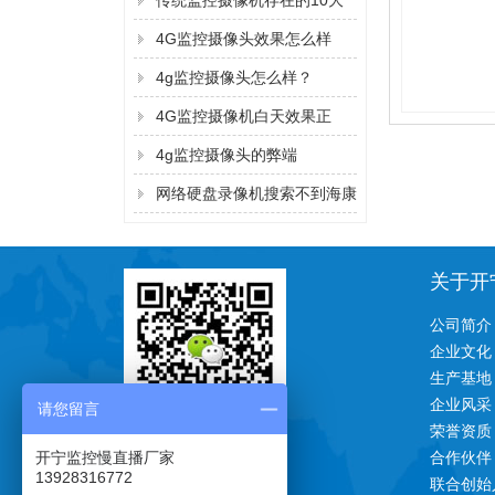
传统监控摄像机存在的10大
弊端！
4G监控摄像头效果怎么样
4g监控摄像头怎么样？
4G监控摄像机白天效果正
常，晚上看不清？
4g监控摄像头的弊端
网络硬盘录像机搜索不到海康
监控摄像机的IP地址的解决方
法
关于开
公司简介
企业文化
生产基地
企业风采
请您留言
荣誉资质
一对一技术支持
开宁监控慢直播厂家
合作伙伴
13928316772
联合创始