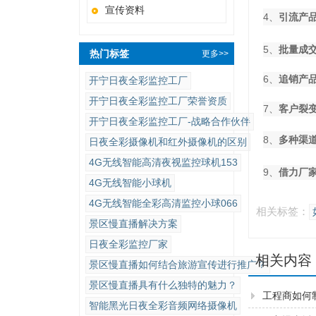
宣传资料
4、
引流产
5、
批量成
热门标签
更多>>
6、
追销产
开宁日夜全彩监控工厂
开宁日夜全彩监控工厂荣誉资质
7、
客户裂
开宁日夜全彩监控工厂-战略合作伙伴
8、
多种渠
日夜全彩摄像机和红外摄像机的区别
4G无线智能高清夜视监控球机153
9、
借力厂
4G无线智能小球机
4G无线智能全彩高清监控小球066
相关标签：
景区慢直播解决方案
日夜全彩监控厂家
相关内容
景区慢直播如何结合旅游宣传进行推广？
景区慢直播具有什么独特的魅力？
工程商如何
智能黑光日夜全彩音频网络摄像机