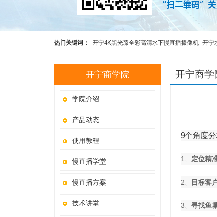
热门关键词：
开宁4K黑光臻全彩高清水下慢直播摄像机
开宁
高清慢直播智能球机
开宁4K黑光全彩慢直播智能球机
监控直
开宁商学
开宁商学院
学院介绍
产品动态
9个角度
使用教程
1、
定位精
慢直播学堂
慢直播方案
2、
目标客
技术讲堂
3、
寻找鱼