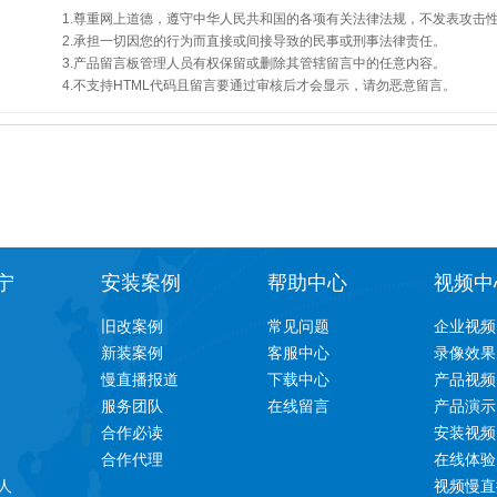
1.尊重网上道德，遵守中华人民共和国的各项有关法律法规，不发表攻击
2.承担一切因您的行为而直接或间接导致的民事或刑事法律责任。
3.产品留言板管理人员有权保留或删除其管辖留言中的任意内容。
4.不支持HTML代码且留言要通过审核后才会显示，请勿恶意留言。
宁
安装案例
帮助中心
视频中
旧改案例
常见问题
企业视频
新装案例
客服中心
录像效果
慢直播报道
下载中心
产品视频
服务团队
在线留言
产品演示
合作必读
安装视频
合作代理
在线体验
人
视频慢直