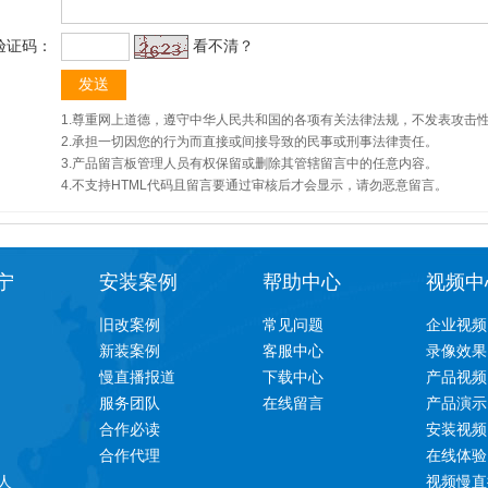
验证码：
看不清？
1.尊重网上道德，遵守中华人民共和国的各项有关法律法规，不发表攻击
2.承担一切因您的行为而直接或间接导致的民事或刑事法律责任。
3.产品留言板管理人员有权保留或删除其管辖留言中的任意内容。
4.不支持HTML代码且留言要通过审核后才会显示，请勿恶意留言。
宁
安装案例
帮助中心
视频中
旧改案例
常见问题
企业视频
新装案例
客服中心
录像效果
慢直播报道
下载中心
产品视频
服务团队
在线留言
产品演示
合作必读
安装视频
合作代理
在线体验
人
视频慢直