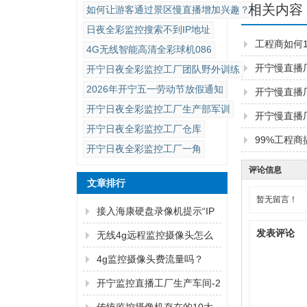
相关内容
如何让游客通过景区慢直播增加兴趣？
日夜全彩监控搜索不到IP地址
工程商如何1
4G无线智能高清全彩球机086
开宁慢直播
开宁日夜全彩监控工厂团队野外训练
2026年开宁五一劳动节放假通知
开宁慢直播厂
开宁日夜全彩监控工厂生产部军训
开宁慢直播
开宁日夜全彩监控工厂仓库
99%工程
开宁日夜全彩监控工厂一角
评论信息
文章排行
暂无留言！
接入海康硬盘录像机提示“IP
发表评论
通道异常”解决方法
无线4g远程监控摄像头怎么
连手机
4g监控摄像头费流量吗？
开宁监控直播工厂生产车间-2