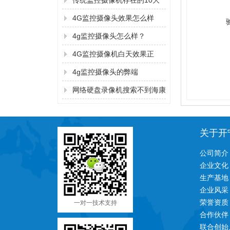
传统监控摄像机存在的10大
弊端！
4G监控摄像头效果怎么样
4g监控摄像头怎么样？
4G监控摄像机白天效果正
常，晚上看不清？
4g监控摄像头的弊端
网络硬盘录像机搜索不到海康
监控摄像机的IP地址的解决方
法
关于开
公司简介
企业文化
生产基地
企业风采
荣誉资质
一对一技术支持
合作伙伴
联合创始