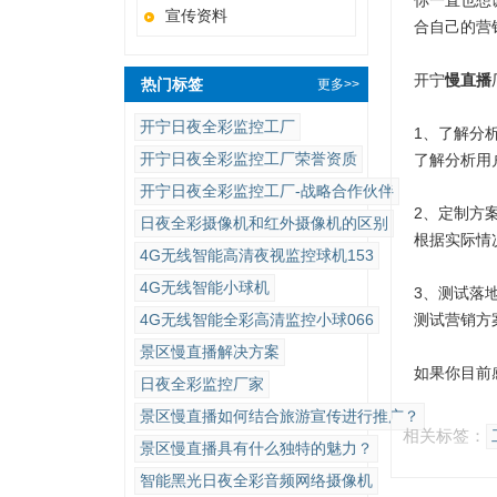
你一直也想
宣传资料
合自己的营
开宁
慢直播
热门标签
更多>>
开宁日夜全彩监控工厂
1、了解分
开宁日夜全彩监控工厂荣誉资质
了解分析用
开宁日夜全彩监控工厂-战略合作伙伴
2、定制方
日夜全彩摄像机和红外摄像机的区别
根据实际情
4G无线智能高清夜视监控球机153
4G无线智能小球机
3、测试落
4G无线智能全彩高清监控小球066
测试营销方
景区慢直播解决方案
如果你目前
日夜全彩监控厂家
景区慢直播如何结合旅游宣传进行推广？
相关标签：
景区慢直播具有什么独特的魅力？
智能黑光日夜全彩音频网络摄像机