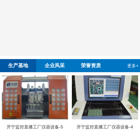
生产基地
企业风采
荣誉资质
更多+
开宁慢直播工厂员
设备-5
开宁监控直播工厂仪器设备-4