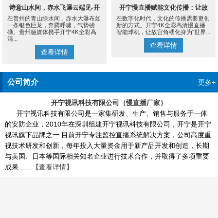
诗意山水间，赤水飞瀑云端见-开
开宁慢直播赋能文化传播：让故
在贵州的青山绿水间，赤水大瀑布如
在数字化时代，文化的传播需要更创
宁4K慢直播摄像机
宫角楼成为世界的文化客厅
一条银色巨龙，奔腾呼啸，气势磅
新的方式。开宁4K全彩高清慢直播
礴。贵州融媒体携手开宁4K全彩高
智能球机，让故宫角楼化身为“世界...
清...
查看详情
查看详情
公司简介
更多+
开宁视讯科技有限公司（慢直播厂家）
开宁视讯科技有限公司是一家集研发、生产、销售与服务于一体
的安防企业，2010年在深圳组建开宁视讯科技有限公司，开宁是开宁
视讯旗下品牌之一 目前开宁专注监控直播系统解决方案，公司高度重
视技术研发和创新，每年投入大量资金用于新产品开发和创造，长期
与美国、日本等国际相关知名企业进行技术合作，并取得了多项重要
成果 ......
【查看详情】