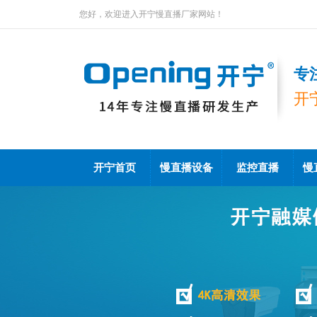
您好，欢迎进入开宁慢直播厂家网站！
专
开
开宁首页
慢直播设备
监控直播
慢