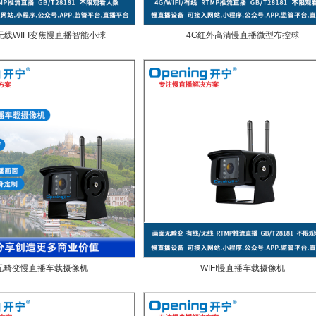
无线WIFI变焦慢直播智能小球
4G红外高清慢直播微型布控球
无畸变慢直播车载摄像机
WIFI慢直播车载摄像机