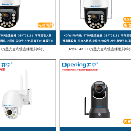
800万黑光全彩慢直播雨刷球机
6寸4G4K800万黑光全彩慢直播雨刷球