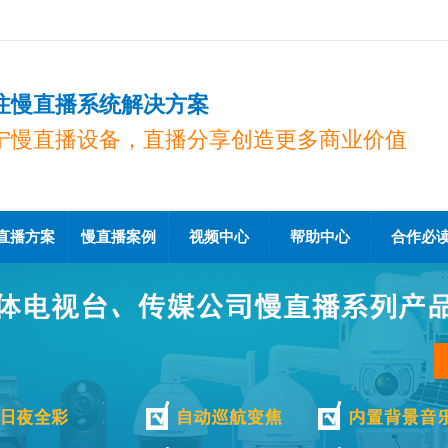
注慢直播系统解决方案
宁慢直播设备，直播分享创造更多商业价值
直播方案
慢直播案例
视频中心
帮助中心
合作必