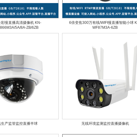
彩慢直播高清摄像机 KN-
6倍变焦300万有线/WIFI慢直播智能小球 K
866M3A/5A/8A-ZB/6ZB
WF87M3A-6ZB
线生产监管监控直播半球
无线环境监测监控直播摄像机