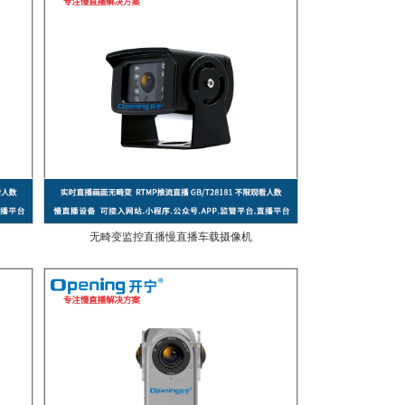
无畸变监控直播慢直播车载摄像机