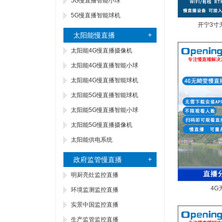
5G慢直播智能小球
5G慢直播智能球机
开宁3寸
太阳能慢直播
太阳能4G慢直播摄像机
太阳能4G慢直播智能小球
太阳能4G慢直播智能球机
太阳能5G慢直播智能球机
太阳能5G慢直播智能小球
太阳能5G慢直播摄像机
太阳能供电系统
政府监管慢直播
明厨亮灶监控直播
4G
环境监测监控直播
实景中国监控直播
生产监管监控直播