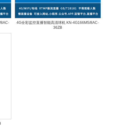
8AC-
4G全彩监控直播智能高清球机 KN-4G166M5/8AC-
36ZB
H