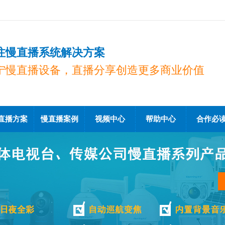
注慢直播系统解决方案
宁慢直播设备，直播分享创造更多商业价值
直播方案
慢直播案例
视频中心
帮助中心
合作必