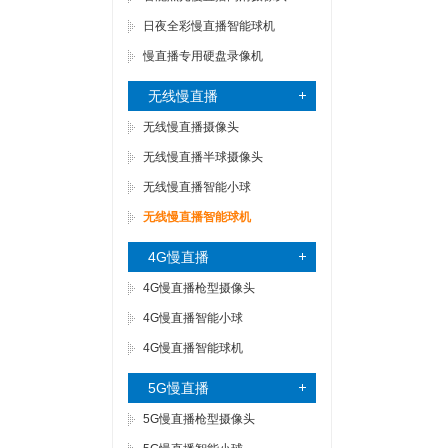
日夜全彩慢直播智能球机
慢直播专用硬盘录像机
无线慢直播
无线慢直播摄像头
无线慢直播半球摄像头
无线慢直播智能小球
无线慢直播智能球机
4G慢直播
4G慢直播枪型摄像头
4G慢直播智能小球
4G慢直播智能球机
5G慢直播
5G慢直播枪型摄像头