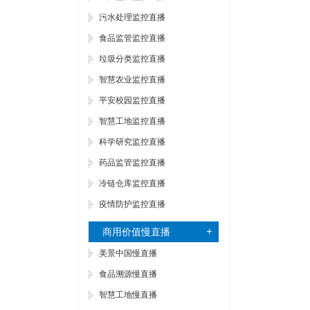
污水处理监控直播
食品监管监控直播
垃圾分类监控直播
智慧农业监控直播
平安校园监控直播
智慧工地监控直播
科学研究监控直播
药品监管监控直播
冷链仓库监控直播
疫情防护监控直播
商用价值慢直播
美景中国慢直播
食品溯源慢直播
智慧工地慢直播