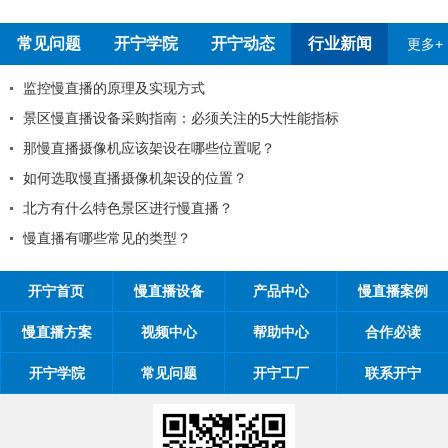
常见问题
开宁学院
开宁动态
行业新闻
更多+
考察深圳开宁厂家
监控慢直播的原理及
知
景区慢直播设备采购
知
那慢直播摄像机应该
一劳动节放假通知
如何选取慢直播摄像
位置对观看体验有影响吗
北方有什么特色景区
的一封信
慢直播有哪些常见的
开宁首页
慢直播设备
产品中心
慢直播案例
慢直播方案
视频中心
帮助中心
合作必读
开宁学院
常见问题
开宁工厂
联系开宁