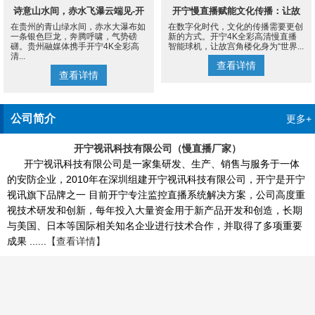
诗意山水间，赤水飞瀑云端见-开
开宁慢直播赋能文化传播：让故
在贵州的青山绿水间，赤水大瀑布如
在数字化时代，文化的传播需要更创
宁4K慢直播摄像机
宫角楼成为世界的文化客厅
一条银色巨龙，奔腾呼啸，气势磅
新的方式。开宁4K全彩高清慢直播
礴。贵州融媒体携手开宁4K全彩高
智能球机，让故宫角楼化身为“世界...
清...
查看详情
查看详情
公司简介
更多+
开宁视讯科技有限公司（慢直播厂家）
开宁视讯科技有限公司是一家集研发、生产、销售与服务于一体
的安防企业，2010年在深圳组建开宁视讯科技有限公司，开宁是开宁
视讯旗下品牌之一 目前开宁专注监控直播系统解决方案，公司高度重
视技术研发和创新，每年投入大量资金用于新产品开发和创造，长期
与美国、日本等国际相关知名企业进行技术合作，并取得了多项重要
成果 ......
【查看详情】