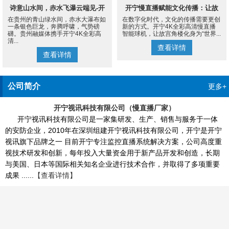
诗意山水间，赤水飞瀑云端见-开
开宁慢直播赋能文化传播：让故
在贵州的青山绿水间，赤水大瀑布如
在数字化时代，文化的传播需要更创
宁4K慢直播摄像机
宫角楼成为世界的文化客厅
一条银色巨龙，奔腾呼啸，气势磅
新的方式。开宁4K全彩高清慢直播
礴。贵州融媒体携手开宁4K全彩高
智能球机，让故宫角楼化身为“世界...
清...
查看详情
查看详情
公司简介
更多+
开宁视讯科技有限公司（慢直播厂家）
开宁视讯科技有限公司是一家集研发、生产、销售与服务于一体
的安防企业，2010年在深圳组建开宁视讯科技有限公司，开宁是开宁
视讯旗下品牌之一 目前开宁专注监控直播系统解决方案，公司高度重
视技术研发和创新，每年投入大量资金用于新产品开发和创造，长期
与美国、日本等国际相关知名企业进行技术合作，并取得了多项重要
成果 ......
【查看详情】