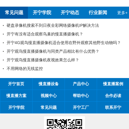
常见问题
开宁学院
开宁动态
行业新闻
更多+
硬盘录像机搜索不到日夜全彩网络摄像机IP解决方法
开宁有没有适合观察鸟巢的慢直播摄像机？
开宁4G观鸟慢直播摄像机适合使用在野外观察其他野生动物吗？
开宁观鸟慢直播摄像机与同类产品相比有什么优势？
开宁观鸟慢直播摄像机夜视效果怎么样？
不用网络的无线监控
开宁首页
慢直播设备
产品中心
慢直播案例
慢直播方案
视频中心
帮助中心
合作必读
开宁学院
常见问题
开宁工厂
联系开宁