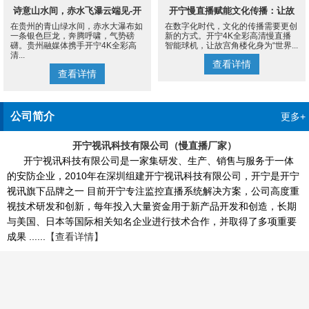
诗意山水间，赤水飞瀑云端见-开
开宁慢直播赋能文化传播：让故
在贵州的青山绿水间，赤水大瀑布如
在数字化时代，文化的传播需要更创
宁4K慢直播摄像机
宫角楼成为世界的文化客厅
一条银色巨龙，奔腾呼啸，气势磅
新的方式。开宁4K全彩高清慢直播
礴。贵州融媒体携手开宁4K全彩高
智能球机，让故宫角楼化身为“世界...
清...
查看详情
查看详情
公司简介
更多+
开宁视讯科技有限公司（慢直播厂家）
开宁视讯科技有限公司是一家集研发、生产、销售与服务于一体
的安防企业，2010年在深圳组建开宁视讯科技有限公司，开宁是开宁
视讯旗下品牌之一 目前开宁专注监控直播系统解决方案，公司高度重
视技术研发和创新，每年投入大量资金用于新产品开发和创造，长期
与美国、日本等国际相关知名企业进行技术合作，并取得了多项重要
成果 ......
【查看详情】