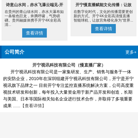
诗意山水间，赤水飞瀑云端见-开
开宁慢直播赋能文化传播：让故
在贵州的青山绿水间，赤水大瀑布如
在数字化时代，文化的传播需要更创
宁4K慢直播摄像机
宫角楼成为世界的文化客厅
一条银色巨龙，奔腾呼啸，气势磅
新的方式。开宁4K全彩高清慢直播
礴。贵州融媒体携手开宁4K全彩高
智能球机，让故宫角楼化身为“世界...
清...
查看详情
查看详情
公司简介
更多+
开宁视讯科技有限公司（慢直播厂家）
开宁视讯科技有限公司是一家集研发、生产、销售与服务于一体
的安防企业，2010年在深圳组建开宁视讯科技有限公司，开宁是开宁
视讯旗下品牌之一 目前开宁专注监控直播系统解决方案，公司高度重
视技术研发和创新，每年投入大量资金用于新产品开发和创造，长期
与美国、日本等国际相关知名企业进行技术合作，并取得了多项重要
成果 ......
【查看详情】