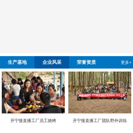
生产基地
企业风采
荣誉资质
更多+
慢直播工厂员工烧烤
开宁慢直播工厂团队野外训练
4G4K双