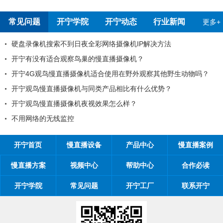
常见问题
开宁学院
开宁动态
行业新闻
更多+
像机搜索不到日夜全彩网络摄像机IP解决方法
开宁慢
没有适合观察鸟巢的慢直播摄像机？
99%
G观鸟慢直播摄像机适合使用在野外观察其他野生动物吗？
工程商
鸟慢直播摄像机与同类产品相比有什么优势？
工程商如
鸟慢直播摄像机夜视效果怎么样？
开宁慢直
络的无线监控
开宁慢
开宁首页
慢直播设备
产品中心
慢直播案例
慢直播方案
视频中心
帮助中心
合作必读
开宁学院
常见问题
开宁工厂
联系开宁