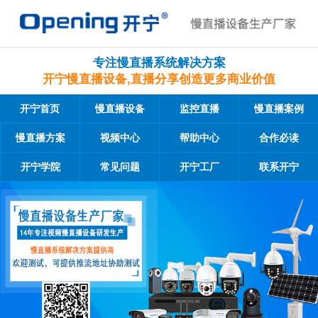
专注慢直播系统解决方案
开宁慢直播设备,直播分享创造更多商业价值
开宁首页
慢直播设备
监控直播
慢直播案例
慢直播方案
视频中心
帮助中心
合作必读
开宁学院
常见问题
开宁工厂
联系开宁