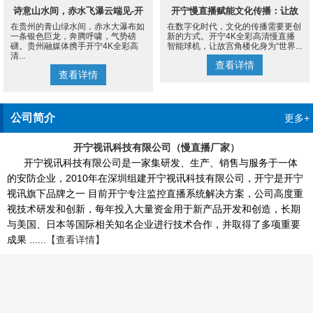
诗意山水间，赤水飞瀑云端见-开
开宁慢直播赋能文化传播：让故
在贵州的青山绿水间，赤水大瀑布如
在数字化时代，文化的传播需要更创
宁4K慢直播摄像机
宫角楼成为世界的文化客厅
一条银色巨龙，奔腾呼啸，气势磅
新的方式。开宁4K全彩高清慢直播
礴。贵州融媒体携手开宁4K全彩高
智能球机，让故宫角楼化身为“世界...
清...
查看详情
查看详情
公司简介
更多+
开宁视讯科技有限公司（慢直播厂家）
开宁视讯科技有限公司是一家集研发、生产、销售与服务于一体
的安防企业，2010年在深圳组建开宁视讯科技有限公司，开宁是开宁
视讯旗下品牌之一 目前开宁专注监控直播系统解决方案，公司高度重
视技术研发和创新，每年投入大量资金用于新产品开发和创造，长期
与美国、日本等国际相关知名企业进行技术合作，并取得了多项重要
成果 ......
【查看详情】