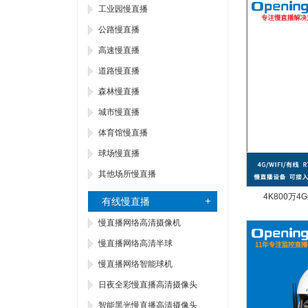
工业园慢直播
公路慢直播
高速慢直播
道路慢直播
森林慢直播
城市慢直播
体育馆慢直播
球场慢直播
其他场所慢直播
4K800万
有线慢直播
慢直播网络高清摄像机
慢直播网络高清半球
慢直播网络智能球机
日夜全彩慢直播高清摄像头
智能黑光慢直播高清摄像头