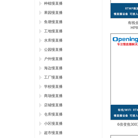
种植慢直播
果园慢直播
鱼塘慢直播
有线全
HP8
工地慢直播
水库慢直播
公园慢直播
户外慢直播
海边慢直播
工厂慢直播
学校慢直播
商场慢直播
店铺慢直播
仓库慢直播
小区慢直播
6倍变焦300
超市慢直播