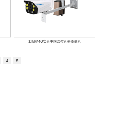
太阳能4G实景中国监控直播摄像机
4
5