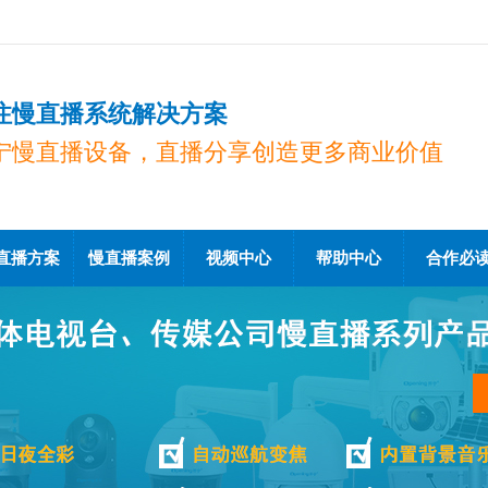
注慢直播系统解决方案
宁慢直播设备，直播分享创造更多商业价值
直播方案
慢直播案例
视频中心
帮助中心
合作必