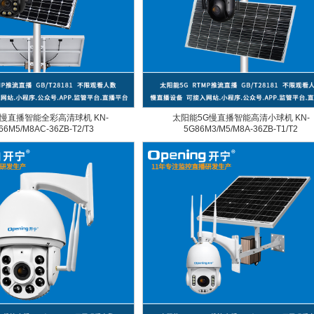
慢直播智能全彩高清球机 KN-
太阳能5G慢直播智能高清小球机 KN-
66M5/M8AC-36ZB-T2/T3
5G86M3/M5/M8A-36ZB-T1/T2