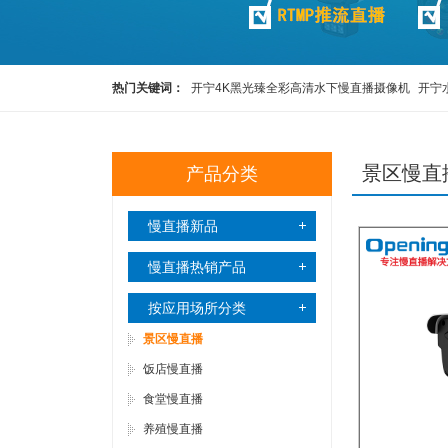
热门关键词：
开宁4K黑光臻全彩高清水下慢直播摄像机
开宁
高清慢直播智能球机
开宁4K黑光全彩慢直播智能球机
监控直
景区慢直
产品分类
慢直播新品
慢直播热销产品
按应用场所分类
景区慢直播
饭店慢直播
食堂慢直播
养殖慢直播