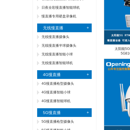
日夜全彩慢直播智能球机
慢直播专用硬盘录像机
无线慢直播
无线慢直播摄像头
无线慢直播半球摄像头
太阳能5G
5G81
无线慢直播智能小球
无线慢直播智能球机
4G慢直播
4G慢直播枪型摄像头
4G慢直播智能小球
4G慢直播智能球机
5G慢直播
5G慢直播枪型摄像头