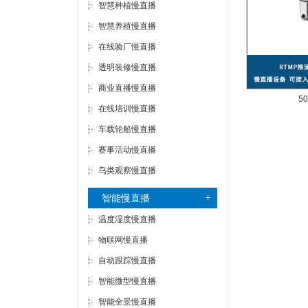
智慧种植慢直播
智慧养殖慢直播
在线验厂慢直播
透明装修慢直播
商业直播慢直播
5
在线培训慢直播
车载轮船慢直播
赛事活动慢直播
鸟类观察慢直播
智能慢直播
温度湿度慢直播
物联网慢直播
自动跟踪慢直播
智能微型慢直播
智能全景慢直播