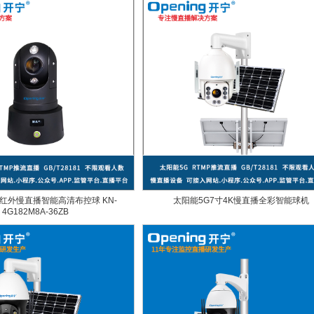
4G红外慢直播智能高清布控球 KN-
太阳能5G7寸4K慢直播全彩智能球机
4G182M8A-36ZB