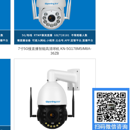
7寸5G慢直播智能高清球机 KN-5G178M5/M8A-
36ZB