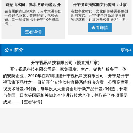
诗意山水间，赤水飞瀑云端见-开
开宁慢直播赋能文化传播：让故
在贵州的青山绿水间，赤水大瀑布如
在数字化时代，文化的传播需要更创
宁4K慢直播摄像机
宫角楼成为世界的文化客厅
一条银色巨龙，奔腾呼啸，气势磅
新的方式。开宁4K全彩高清慢直播
礴。贵州融媒体携手开宁4K全彩高
智能球机，让故宫角楼化身为“世界...
清...
查看详情
查看详情
公司简介
更多+
开宁视讯科技有限公司（慢直播厂家）
开宁视讯科技有限公司是一家集研发、生产、销售与服务于一体
的安防企业，2010年在深圳组建开宁视讯科技有限公司，开宁是开宁
视讯旗下品牌之一 目前开宁专注监控直播系统解决方案，公司高度重
视技术研发和创新，每年投入大量资金用于新产品开发和创造，长期
与美国、日本等国际相关知名企业进行技术合作，并取得了多项重要
成果 ......
【查看详情】